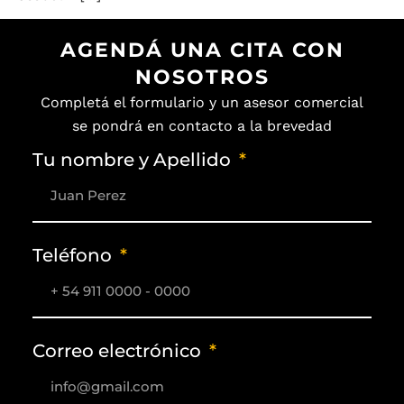
AGENDÁ UNA CITA CON
NOSOTROS
Completá el formulario y un asesor comercial
se pondrá en contacto a la brevedad
Tu nombre y Apellido
Teléfono
Correo electrónico