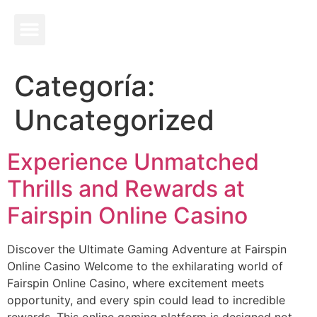
Categoría:
Uncategorized
Experience Unmatched
Thrills and Rewards at
Fairspin Online Casino
Discover the Ultimate Gaming Adventure at Fairspin
Online Casino Welcome to the exhilarating world of
Fairspin Online Casino, where excitement meets
opportunity, and every spin could lead to incredible